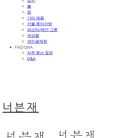
접시
볼
컵
기타 제품
선물 종이가방
파스타/메인 그릇
색상별
개인결제창
FAQ/QNA
자주 묻는 질문
Q&A
너븐재