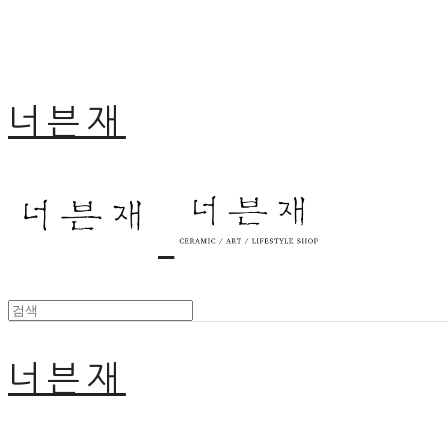
너븐재
너븐재