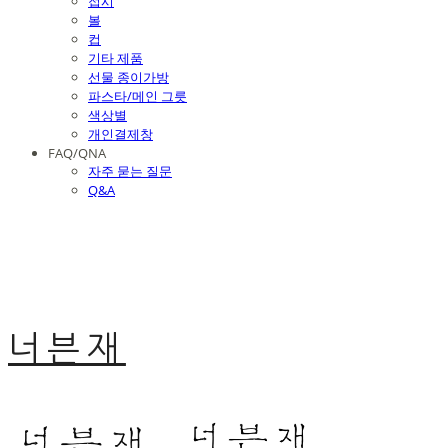
접시
볼
컵
기타 제품
선물 종이가방
파스타/메인 그릇
색상별
개인결제창
FAQ/QNA
자주 묻는 질문
Q&A
너븐재