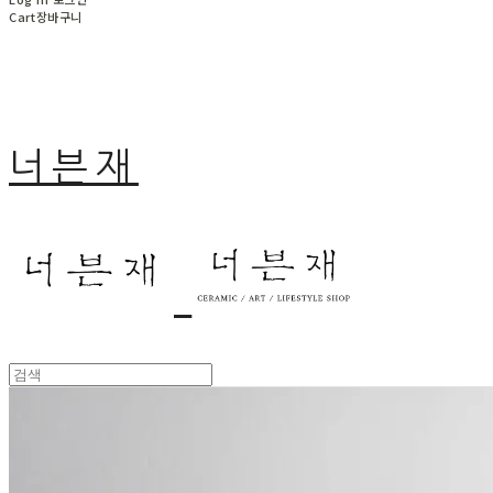
Cart
장바구니
너븐재