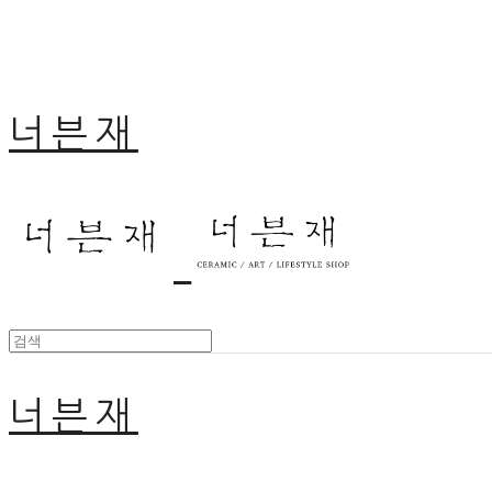
너븐재
너븐재