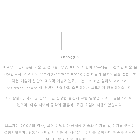
<Broggi>
예로부터 금세공은 기술 및 정교함, 무엇 보다도 사랑이 요구되는 도전적인 예술 분
야였습니다. 가에타노 브로기(Gaetano Broggi)는 메탈과 실버도금을 전문으로
하는 예술가 집안의 마지막 계승자였고, 그는 1818년 밀라노 Via dei
Mercanti d'Oro 에 첫번째 작업장을 오픈하면서 브로기가 탄생하였습니다.
그의 칼붙이, 식기 및 은으로 된 신성한 물건에 댜한 명성은 토리노 왕실까지 이르
렀으며, 이후 사보이 공작의 결혼식, 고급 호텔에 사용되었습니다.
브로기는 200년의 역사, 고대 이탈리아 금세공 기술과 식기류 및 수저류 생산이
결합되었으며, 전통과 스타일의 진화 및 새로운 트랜드를 결합하며 귀중하고 세련
된 테이블 세팅을 자랑합니다.