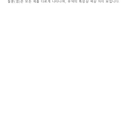
철분(점)은 모든 제품 다르게 나타나며, 유약의 특성상 색상 차이 보입니다.