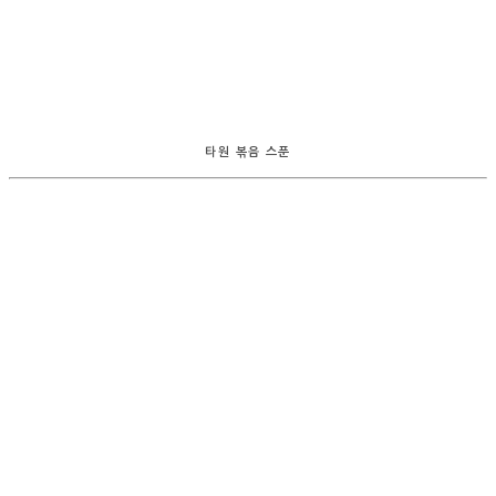
타원 볶음 스푼