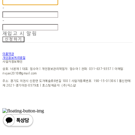
-
-
재입고 시 알림
신청하기
이용약관
개인정보처리방침
사업자정보확인
상호: 너븐재 | 대표: 임수아 | 개인정보관리책임자: 임수아 | 전화: 031-637-9357 | 이메일:
nvjae2018@gmail.com
주소: 경기도 이천시 신둔면 도자예술로6번길 180 | 사업자등록번호:
198-15-01386
| 통신판매:
제 2021-경기이천-0579호
| 호스팅제공자: (주)식스샵