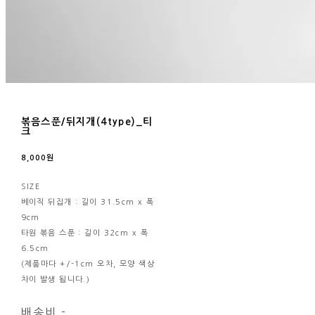
볶음스푼/뒤지개(4type)_티
크
8,000원
SIZE
베이직 뒤집개 : 길이 31.5cm x 폭
9cm
타원 볶음 스푼 : 길이 32cm x 폭
6.5cm
(제품마다 +/-1cm 오차, 모양 색상
차이 발생 됩니다.)
배송비
-