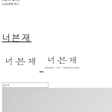
Cart
장바구니
너븐재