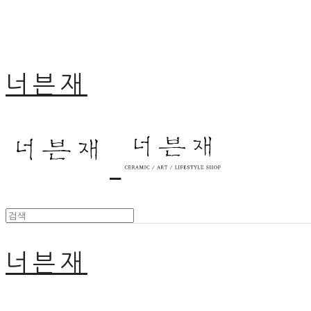
너븐재
너븐재