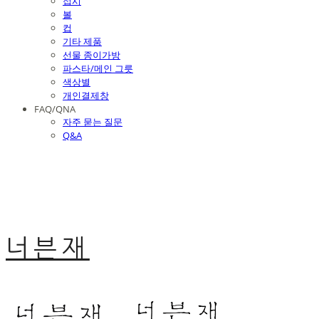
접시
볼
컵
기타 제품
선물 종이가방
파스타/메인 그릇
색상별
개인결제창
FAQ/QNA
자주 묻는 질문
Q&A
너븐재