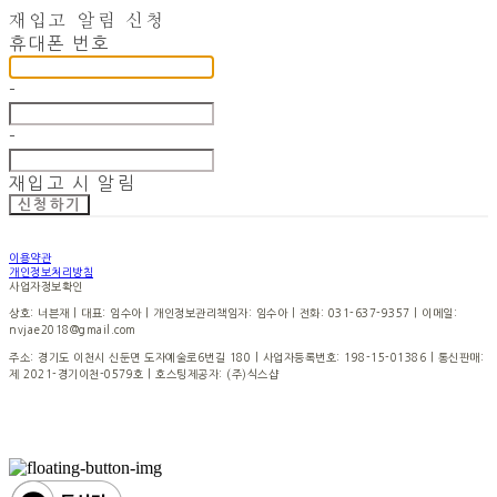
재입고 알림 신청
휴대폰 번호
-
-
재입고 시 알림
신청하기
이용약관
개인정보처리방침
사업자정보확인
상호: 너븐재 | 대표: 임수아 | 개인정보관리책임자: 임수아 | 전화: 031-637-9357 | 이메일:
nvjae2018@gmail.com
주소: 경기도 이천시 신둔면 도자예술로6번길 180 | 사업자등록번호:
198-15-01386
| 통신판매:
제 2021-경기이천-0579호
| 호스팅제공자: (주)식스샵