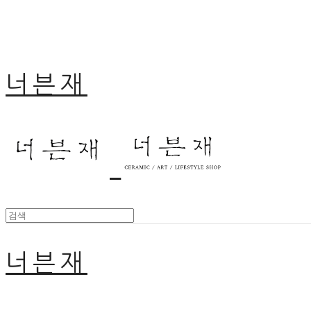
너븐재
너븐재