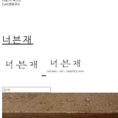
Cart
장바구니
너븐재