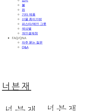
접시
볼
컵
기타 제품
선물 종이가방
파스타/메인 그릇
색상별
개인결제창
FAQ/QNA
자주 묻는 질문
Q&A
너븐재