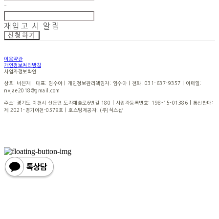
-
재입고 시 알림
신청하기
이용약관
개인정보처리방침
사업자정보확인
상호: 너븐재 | 대표: 임수아 | 개인정보관리책임자: 임수아 | 전화: 031-637-9357 | 이메일:
nvjae2018@gmail.com
주소: 경기도 이천시 신둔면 도자예술로6번길 180 | 사업자등록번호:
198-15-01386
| 통신판매:
제 2021-경기이천-0579호
| 호스팅제공자: (주)식스샵