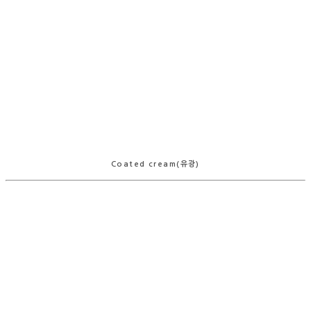
Coated cream(유광)