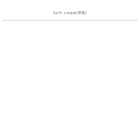
Soft cream(무광)