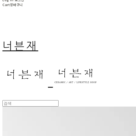
Cart
장바구니
너븐재