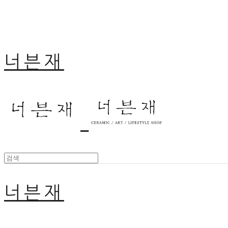
너븐재
너븐재