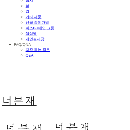
접시
볼
컵
기타 제품
선물 종이가방
파스타/메인 그릇
색상별
개인결제창
FAQ/QNA
자주 묻는 질문
Q&A
너븐재