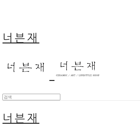
너븐재
너븐재