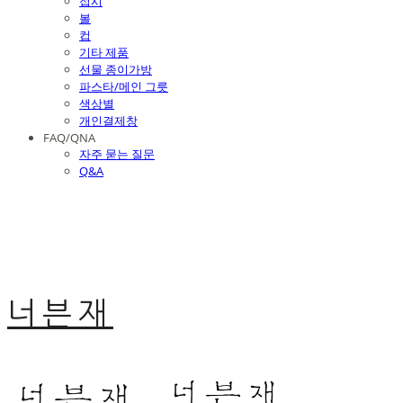
접시
볼
컵
기타 제품
선물 종이가방
파스타/메인 그릇
색상별
개인결제창
FAQ/QNA
자주 묻는 질문
Q&A
너븐재