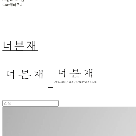
Cart
장바구니
너븐재