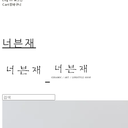
Cart
장바구니
너븐재