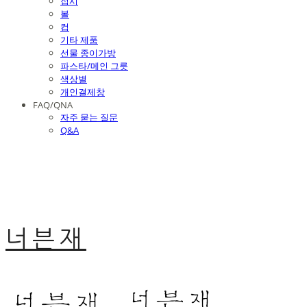
접시
볼
컵
기타 제품
선물 종이가방
파스타/메인 그릇
색상별
개인결제창
FAQ/QNA
자주 묻는 질문
Q&A
너븐재