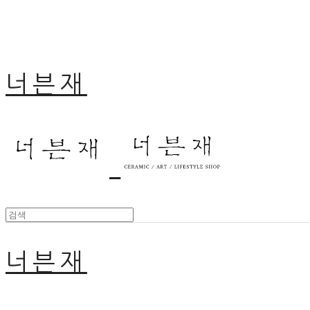
너븐재
너븐재